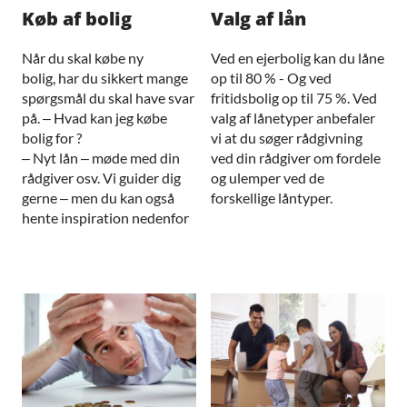
Køb af bolig
Valg af lån
Når du skal købe ny
Ved en ejerbolig kan du låne
bolig, har du sikkert mange
op til 80 % - Og ved
spørgsmål du skal have svar
fritidsbolig op til 75 %. Ved
på. – Hvad kan jeg købe
valg af lånetyper anbefaler
bolig for ?
vi at du søger rådgivning
– Nyt lån – møde med din
ved din rådgiver om fordele
rådgiver osv. Vi guider dig
og ulemper ved de
gerne – men du kan også
forskellige låntyper.
hente inspiration nedenfor