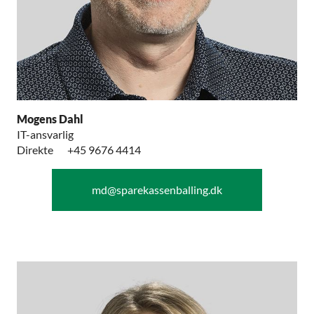
Mogens Dahl
IT-ansvarlig
Direkte
+45 9676 4414
md@sparekassenballing.dk