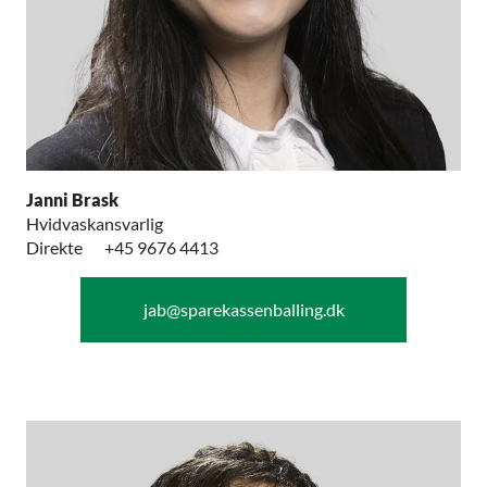
Janni Brask
Hvidvaskansvarlig
Direkte
+45 9676 4413
jab@sparekassenballing.dk