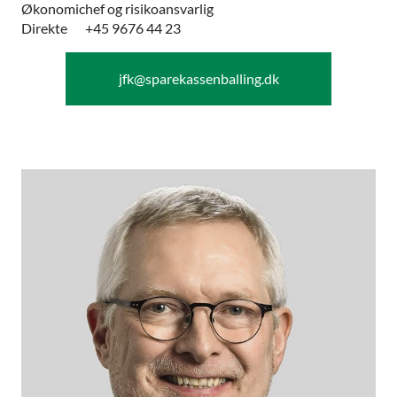
Økonomichef og risikoansvarlig
Direkte
+45 9676 44 23
jfk@sparekassenballing.dk