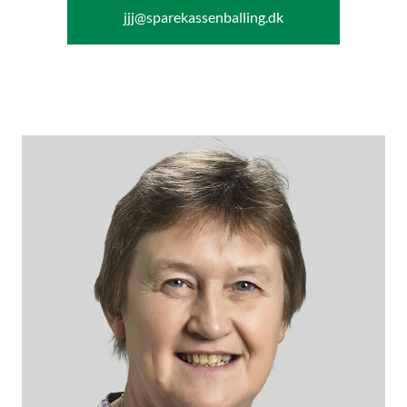
jjj@sparekassenballing.dk