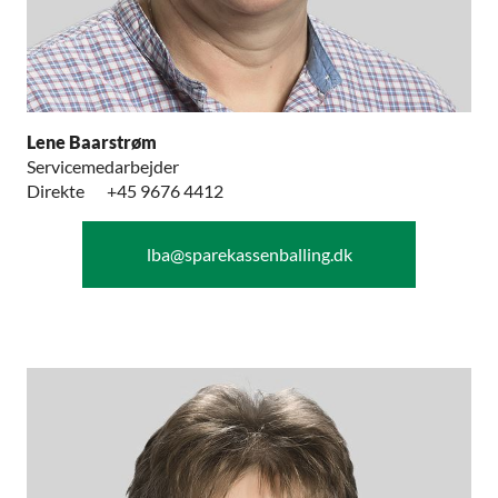
Lene Baarstrøm
Servicemedarbejder
Direkte
+45 9676 4412
lba@sparekassenballing.dk