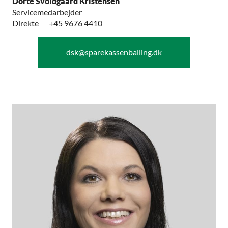
Dorte Svoldgaard Kristensen
Servicemedarbejder
Direkte
+45 9676 4410
dsk@sparekassenballing.dk