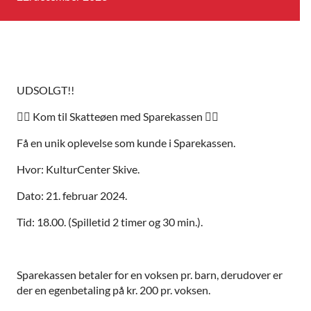
UDSOLGT!!
🏴‍☠️
Kom til Skatteøen med Sparekassen
🏴‍☠️
Få en unik oplevelse som kunde i Sparekassen.
Hvor: KulturCenter Skive.
Dato: 21. februar 2024.
Tid: 18.00. (Spilletid 2 timer og 30 min.).
Sparekassen betaler for en voksen pr. barn, derudover er
der en egenbetaling på kr. 200 pr. voksen.