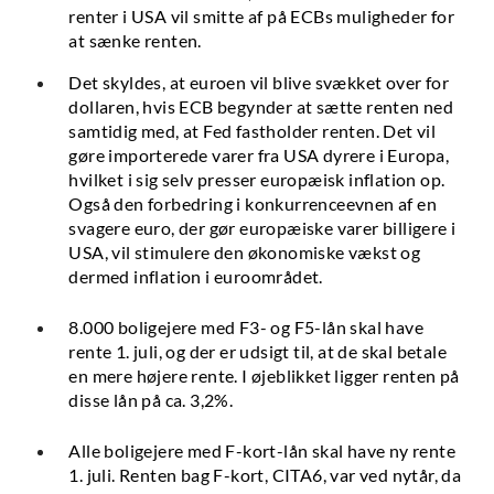
renter i USA vil smitte af på ECBs muligheder for
at sænke renten.
Det skyldes, at euroen vil blive svækket over for
dollaren, hvis ECB begynder at sætte renten ned
samtidig med, at Fed fastholder renten. Det vil
gøre importerede varer fra USA dyrere i Europa,
hvilket i sig selv presser europæisk inflation op.
Også den forbedring i konkurrenceevnen af en
svagere euro, der gør europæiske varer billigere i
USA, vil stimulere den økonomiske vækst og
dermed inflation i euroområdet.
8.000 boligejere med F3- og F5-lån skal have
rente 1. juli, og der er udsigt til, at de skal betale
en mere højere rente. I øjeblikket ligger renten på
disse lån på ca. 3,2%.
Alle boligejere med F-kort-lån skal have ny rente
1. juli. Renten bag F-kort, CITA6, var ved nytår, da