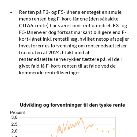
Renten på F3- og F5-lånene er steget en smule,
mens renten bag F-kort-lånene (den såkaldte
CITA6-rente) har været omtrent uændret. F3- og
F5-lånene er dog fortsat markant billigere end F-
kort-lånet inkl. rentetillæg, hvilket netop afspejler
investorernes forventning om rentenedsættelser
fra midten af 2024. I takt med at
rentenedsættelserne rykker tættere på, vil de i
givet fald få F-kort-renten til at falde ved de
kommende rentefikseringer.