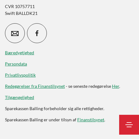
CVR 10757711
Swift BALLDK21
Bæredygtighed
Persondata
Privatlivspolitik
Redegørelser fra Finanstilsynet
- se seneste redegørelse
Her
.
Tilgængelighed
Sparekassen Balling forbeholder sig alle rettigheder.
Sparekassen Balling er under tilsyn af
Finanstilsynet
.
Log på
Kontakt
Søg
Underskriftsrum
Erhvervskunde
netbank