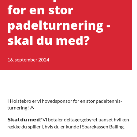
for en stor
padelturnering -
skal du med?
16. september 2024
I Holstebro er vi hovedsponsor for en stor padeltennis-
turnering!
🎾
? Vi betaler deltagergebyret uanset hvilken
𝗦𝗸𝗮𝗹
𝗱𝘂
𝗺𝗲𝗱
række du spiller i, hvis du er kunde i Sparekassen Balling.